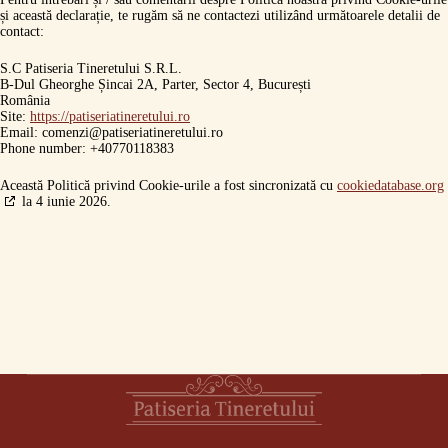
și această declarație, te rugăm să ne contactezi utilizând următoarele detalii de
contact:
S.C Patiseria Tineretului S.R.L.
B-Dul Gheorghe Șincai 2A, Parter, Sector 4, București
România
Site:
https://patiseriatineretului.ro
Email:
comenzi@patiseriatineretului.ro
Phone number: +40770118383
Această Politică privind Cookie-urile a fost sincronizată cu
cookiedatabase.org
la 4 iunie 2026.