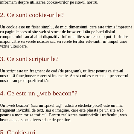
informăm despre utilizarea cookie-urilor pe site-ul nostru.
2. Ce sunt cookie-urile?
Un cookie este un fișier simplu, de mici dimensiuni, care este trimis împreună
cu paginile acestui site web și stocat de browserul tău pe hard diskul
computerului sau al altui dispozitiv. Informațiile stocate acolo pot fi trimise
înapoi către serverele noastre sau serverele terților relevanți, în timpul unei
vizite ulterioare.
3. Ce sunt scripturile?
Un script este un fragment de cod (de program), utilizat pentru ca site-ul
nostru să funcționeze corect și interactiv. Acest cod este executat pe serverul
nostru sau pe dispozitivul tău.
4. Ce este un „web beacon”?
Un „web beacon” (sau un „pixel tag”, adică o etichetă-pixel) este un mic
fragment invizibil de text, sau o imagine, care este plasată pe un site web
pentru a monitoriza traficul. Pentru realizarea monitorizării traficului, web
beacons pot stoca diverse date despre tine.
5. Cookie-uri