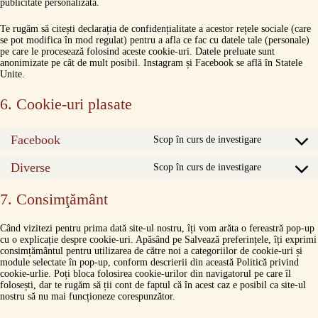
publicitate personalizată.
Te rugăm să citești declarația de confidențialitate a acestor rețele sociale (care
se pot modifica în mod regulat) pentru a afla ce fac cu datele tale (personale)
pe care le procesează folosind aceste cookie-uri. Datele preluate sunt
anonimizate pe cât de mult posibil. Instagram și Facebook se află în Statele
Unite.
6. Cookie-uri plasate
Facebook
Scop în curs de investigare
Consent
to
Diverse
service
Scop în curs de investigare
Consent
facebook
to
service
7. Consimţământ
diverse
Când vizitezi pentru prima dată site-ul nostru, îți vom arăta o fereastră pop-up
cu o explicație despre cookie-uri. Apăsând pe Salvează preferințele, îți exprimi
consimțământul pentru utilizarea de către noi a categoriilor de cookie-uri și
module selectate în pop-up, conform descrierii din această Politică privind
cookie-urlie. Poți bloca folosirea cookie-urilor din navigatorul pe care îl
folosești, dar te rugăm să ții cont de faptul că în acest caz e posibil ca site-ul
nostru să nu mai funcționeze corespunzător.