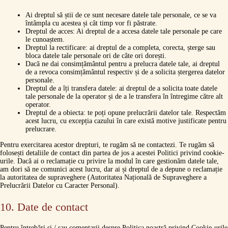
Ai dreptul să știi de ce sunt necesare datele tale personale, ce se va
întâmpla cu acestea și cât timp vor fi păstrate.
Dreptul de acces: Ai dreptul de a accesa datele tale personale pe care
le cunoaștem.
Dreptul la rectificare: ai dreptul de a completa, corecta, șterge sau
bloca datele tale personale ori de câte ori dorești.
Dacă ne dai consimțământul pentru a prelucra datele tale, ai dreptul
de a revoca consimțământul respectiv și de a solicita ștergerea datelor
personale.
Dreptul de a îți transfera datele: ai dreptul de a solicita toate datele
tale personale de la operator și de a le transfera în întregime către alt
operator.
Dreptul de a obiecta: te poți opune prelucrării datelor tale. Respectăm
acest lucru, cu excepția cazului în care există motive justificate pentru
prelucrare.
Pentru exercitarea acestor drepturi, te rugăm să ne contactezi. Te rugăm să
folosești detaliile de contact din partea de jos a acestei Politici privind cookie-
urile. Dacă ai o reclamație cu privire la modul în care gestionăm datele tale,
am dori să ne comunici acest lucru, dar ai și dreptul de a depune o reclamație
la autoritatea de supraveghere (Autoritatea Națională de Supraveghere a
Prelucrării Datelor cu Caracter Personal).
10. Date de contact
Pentru întrebări și / sau comentarii despre Politica noastră privind Cookie-urile