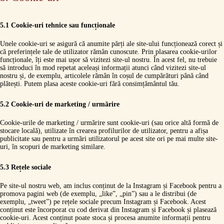
5.1 Cookie-uri tehnice sau funcționale
Unele cookie-uri se asigură că anumite părți ale site-ului funcționează corect și
că preferințele tale de utilizator rămân cunoscute. Prin plasarea cookie-urilor
funcționale, îți este mai ușor să vizitezi site-ul nostru. În acest fel, nu trebuie
să introduci în mod repetat aceleași informații atunci când vizitezi site-ul
nostru și, de exemplu, articolele rămân în coșul de cumpărături până când
plătești. Putem plasa aceste cookie-uri fără consimțământul tău.
5.2 Cookie-uri de marketing / urmărire
Cookie-urile de marketing / urmărire sunt cookie-uri (sau orice altă formă de
stocare locală), utilizate în crearea profilurilor de utilizator, pentru a afișa
publicitate sau pentru a urmări utilizatorul pe acest site ori pe mai multe site-
uri, în scopuri de marketing similare.
5.3 Rețele sociale
Pe site-ul nostru web, am inclus conținut de la Instagram și Facebook pentru a
promova pagini web (de exemplu, „like”, „pin”) sau a le distribui (de
exemplu, „tweet”) pe rețele sociale precum Instagram și Facebook. Acest
conținut este încorporat cu cod derivat din Instagram și Facebook și plasează
cookie-uri. Acest conținut poate stoca și procesa anumite informații pentru