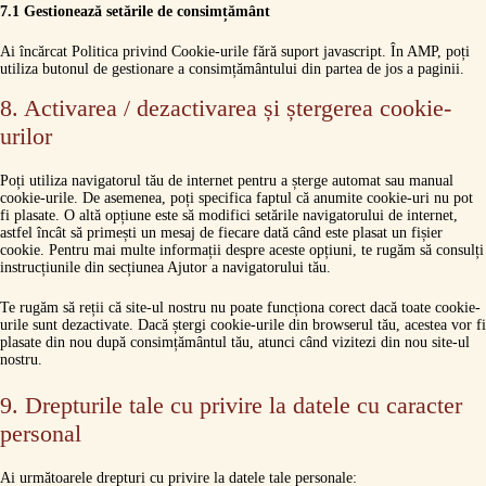
7.1 Gestionează setările de consimțământ
Ai încărcat Politica privind Cookie-urile fără suport javascript. În AMP, poți
utiliza butonul de gestionare a consimțământului din partea de jos a paginii.
Alegeți locația de la care ridicați comanda
8. Activarea / dezactivarea și ștergerea cookie-
Schimband adresa, este posibil să se șteargă și coșul de cumpărături în
urilor
funcție de locația din care se va face livrarea.
Anulează
Salvează
Poți utiliza navigatorul tău de internet pentru a șterge automat sau manual
cookie-urile. De asemenea, poți specifica faptul că anumite cookie-uri nu pot
fi plasate. O altă opțiune este să modifici setările navigatorului de internet,
astfel încât să primești un mesaj de fiecare dată când este plasat un fișier
cookie. Pentru mai multe informații despre aceste opțiuni, te rugăm să consulți
instrucțiunile din secțiunea Ajutor a navigatorului tău.
Te rugăm să reții că site-ul nostru nu poate funcționa corect dacă toate cookie-
urile sunt dezactivate. Dacă ștergi cookie-urile din browserul tău, acestea vor fi
plasate din nou după consimțământul tău, atunci când vizitezi din nou site-ul
nostru.
9. Drepturile tale cu privire la datele cu caracter
personal
Ai următoarele drepturi cu privire la datele tale personale: