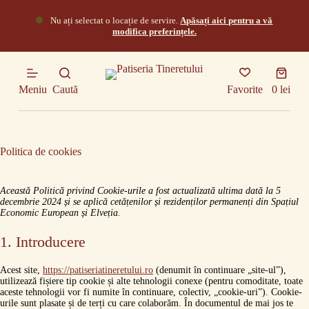
S
Nu ați selectat o locație de servire.
Apăsați aici pentru a vă
a
modifica preferințele.
r
i
l
Coș
a
de
c
Meniu
Caută
Favorite
0
lei
cumpăr
o
n
ț
i
n
Politica de cookies
u
t
Această Politică privind Cookie-urile a fost actualizată ultima dată la 5
decembrie 2024 și se aplică cetățenilor și rezidenților permanenți din Spațiul
Economic European și Elveția.
1. Introducere
Acest site,
https://patiseriatineretului.ro
(denumit în continuare „site-ul”),
utilizează fișiere tip cookie și alte tehnologii conexe (pentru comoditate, toate
aceste tehnologii vor fi numite în continuare, colectiv, „cookie-uri”). Cookie-
urile sunt plasate și de terți cu care colaborăm. În documentul de mai jos te