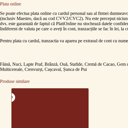
Plata online
Se poate efectua plata online cu cardul personal sau al firmei dumneav
(inclusiv Maestro, dacă au cod CVV2/CVC2). Nu este perceput niciun com
dvs. este garantată de faptul că PlatiOnline nu stochează datele confidenț
Indiferent de valuta pe care o aveți în cont, tranzacțiile se fac în lei, l
Pentru plata cu cardul, tranzactia va aparea pe extrasul de cont cu numel
Făină, Nuci, Lapte Praf, Brânză, Ouă, Stafide, Cremă de Cacao, Gem 
Multicereale, Crenvurșt, Cașcaval, Șunca de Pui
Produse similare