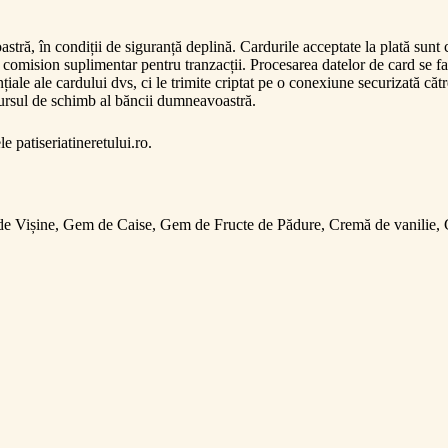
oastră, în condiții de siguranță deplină. Cardurile acceptate la plată 
ision suplimentar pentru tranzacții. Procesarea datelor de card se fac
iale ale cardului dvs, ci le trimite criptat pe o conexiune securizată cătr
a cursul de schimb al băncii dumneavoastră.
e patiseriatineretului.ro.
de Vișine, Gem de Caise, Gem de Fructe de Pădure, Cremă de vanilie,