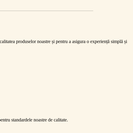
alitatea produselor noastre și pentru a asigura o experiență simplă și
re se va face livrarea.
ază
Salvează
entru standardele noastre de calitate.