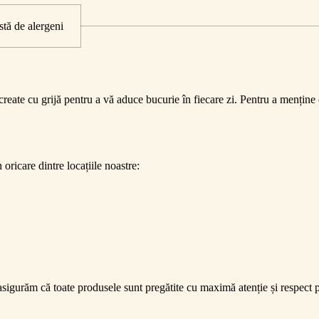
stă de alergeni
eate cu grijă pentru a vă aduce bucurie în fiecare zi. Pentru a menține c
oricare dintre locațiile noastre:
i locația de la care ridicați comanda
 posibil să se șteargă și coșul de cumpărături în funcție de locația din ca
Anule
asigurăm că toate produsele sunt pregătite cu maximă atenție și respect p