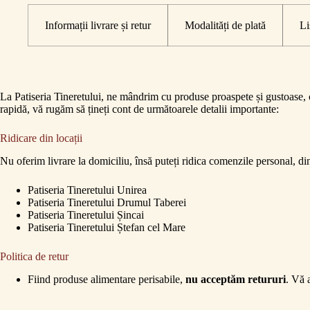
Informații livrare și retur
Modalități de plată
Li
La Patiseria Tineretului, ne mândrim cu produse proaspete și gustoase, cr
rapidă, vă rugăm să țineți cont de următoarele detalii importante:
Ridicare din locații
Nu oferim livrare la domiciliu, însă puteți ridica comenzile personal, din 
Patiseria Tineretului Unirea
Patiseria Tineretului Drumul Taberei
Patiseria Tineretului Șincai
Patiseria Tineretului Ștefan cel Mare
Alegeț
Schimband adresa, este
Politica de retur
Fiind produse alimentare perisabile,
nu acceptăm retururi
. Vă 