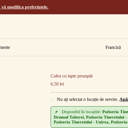
 vă modifica preferințele.
mente
Franciză
Cafea cu lapte proaspăt
6,50
lei
Nu ați selectat o locație de servire.
Apăs
Disponibil în locațiile:
Patiseria Tine
Drumul Taberei, Patiseria Tineretului - 
Patiseria Tineretului - Unirea, Patiseria