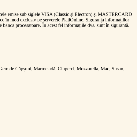
sunt cele emise sub siglele VISA (Classic și Electron) și MASTERCARD
e în mod exclusiv pe serverele PlatiOnline. Siguranța informațiilor
e banca procesatoare. În acest fel informațiile dvs. sunt în sigurantă.
 Gem de Căpșuni, Marmeladă, Ciuperci, Mozzarella, Mac, Susan,