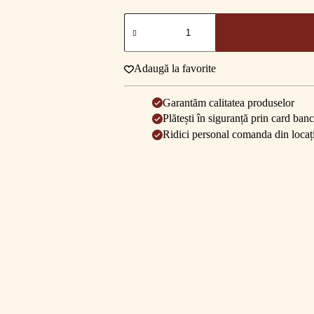
Cantitate
Cafea
cu
lapte
proaspăt
Adaugă la favorite
Garantăm calitatea produselor
Plătești în siguranță prin card banc
Ridici personal comanda din locați