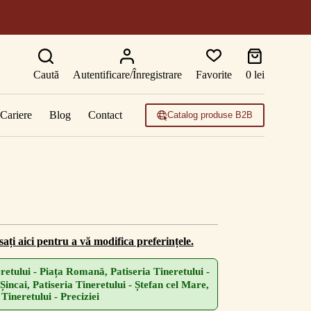
Coș
de
Caută
Autentificare/Înregistrare
Favorite
0
lei
cumpărături
Cariere
Blog
Contact
Catalog produse B2B
ați aici pentru a vă modifica preferințele.
retului - Piața Romană, Patiseria Tineretului -
Șincai, Patiseria Tineretului - Ștefan cel Mare,
 Tineretului - Preciziei